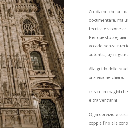
Crediamo che un ma
documentare, ma un’
tecnica e visione art
Per questo seguiam
accade senza interfe
autentici, agli sgua
Alla guida dello stu
una visione chiara:
creare immagini ch
e tra vent’anni.
Ogni servizio è cur
coppia fino alla con