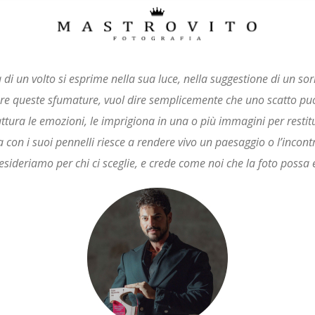
 di un volto si esprime nella sua luce, nella suggestione di un so
liere queste sfumature, vuol dire semplicemente che uno scatto p
attura le emozioni, le imprigiona in una o più immagini per restitui
a con i suoi pennelli riesce a rendere vivo un paesaggio o l’incont
desideriamo per chi ci sceglie, e crede come noi che la foto possa