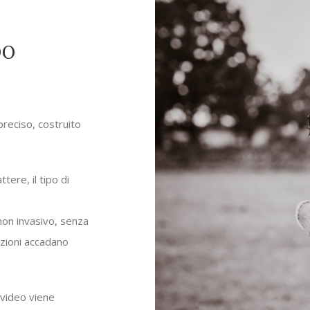
DO
reciso, costruito
tere, il tipo di
non invasivo, senza
ozioni accadano
 video viene